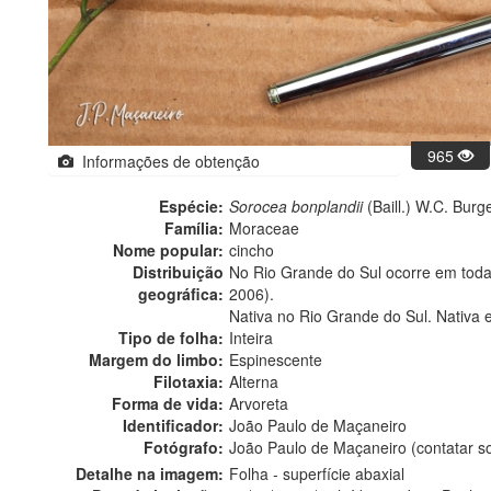
965
Informações de obtenção
Espécie:
Sorocea bonplandii
(Baill.) W.C. Burg
Família:
Moraceae
Nome popular:
cincho
Distribuição
No Rio Grande do Sul ocorre em todas 
geográfica:
2006).
Nativa no Rio Grande do Sul. Nativa 
Tipo de folha:
Inteira
Margem do limbo:
Espinescente
Filotaxia:
Alterna
Forma de vida:
Arvoreta
Identificador:
João Paulo de Maçaneiro
Fotógrafo:
João Paulo de Maçaneiro (contatar 
Detalhe na imagem:
Folha - superfície abaxial