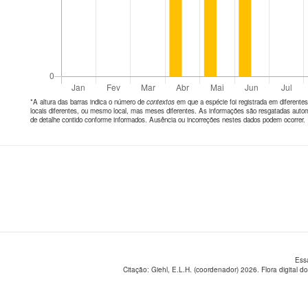
*A altura das barras indica o número de
contextos
em que a espécie foi registrada em diferen
locais diferentes, ou mesmo local, mas meses diferentes. As informações são resgatadas autom
de detalhe contido conforme informados. Ausência ou incorreções nestes dados podem ocorrer.
Ess
Citação: Giehl, E.L.H. (coordenador) 2026. Flora digital do