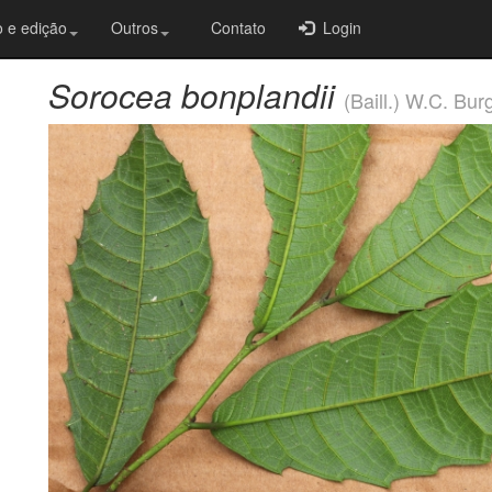
 e edição
Outros
Contato
Login
Sorocea bonplandii
(Baill.) W.C. Bu