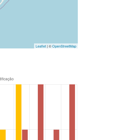
Leaflet
| ©
OpenStreetMap