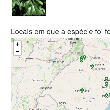
Locais em que a espécie foi f
+
−