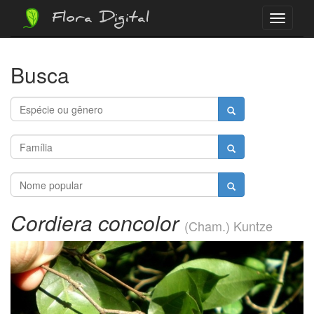
Flora Digital
Menu
Busca
Cordiera concolor
(Cham.) Kuntze