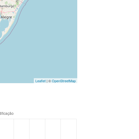
Leaflet
| ©
OpenStreetMap