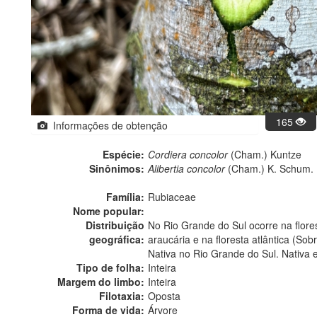
165
Informações de obtenção
Espécie:
Cordiera concolor
(Cham.) Kuntze
Sinônimos:
Alibertia concolor
(Cham.) K. Schum.
Família:
Rubiaceae
Nome popular:
Distribuição
No Rio Grande do Sul ocorre na flores
geográfica:
araucária e na floresta atlântica (Sobr
Nativa no Rio Grande do Sul. Nativa 
Tipo de folha:
Inteira
Margem do limbo:
Inteira
Filotaxia:
Oposta
Forma de vida:
Árvore