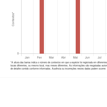
*A altura das barras indica o número de
contextos
em que a espécie foi registrada em diferen
locais diferentes, ou mesmo local, mas meses diferentes. As informações são resgatadas autom
de detalhe contido conforme informados. Ausência ou incorreções nestes dados podem ocorrer.