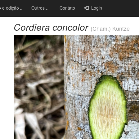
 e edição
Outros
Contato
Login
Cordiera concolor
(Cham.) Kuntze