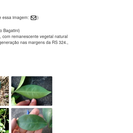
re essa imagem:
)
o Bagatini)
a, com remanescente vegetal natural
generação nas margens da RS 324.,