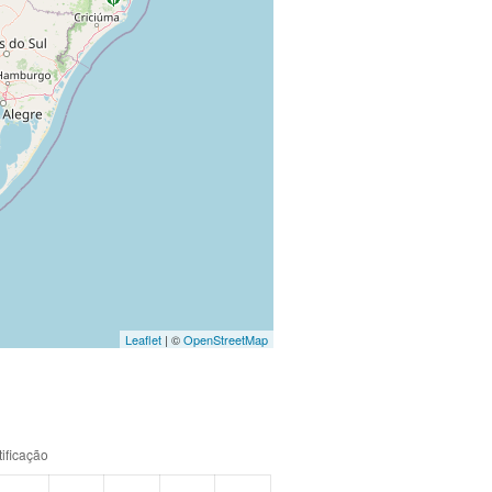
Leaflet
| ©
OpenStreetMap