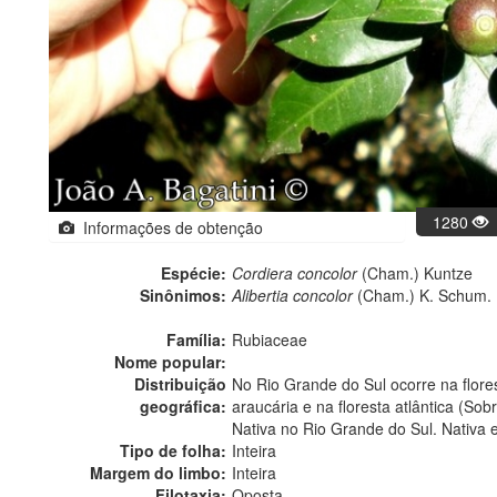
1280
Informações de obtenção
Espécie:
Cordiera concolor
(Cham.) Kuntze
Sinônimos:
Alibertia concolor
(Cham.) K. Schum.
Família:
Rubiaceae
Nome popular:
Distribuição
No Rio Grande do Sul ocorre na flores
geográfica:
araucária e na floresta atlântica (Sobr
Nativa no Rio Grande do Sul. Nativa 
Tipo de folha:
Inteira
Margem do limbo:
Inteira
Filotaxia:
Oposta