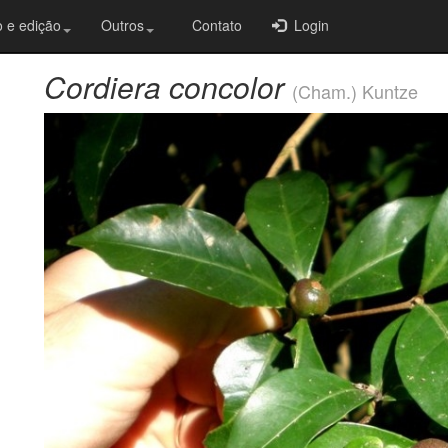
 e edição
Outros
Contato
Login
Cordiera concolor
(Cham.) Kuntze