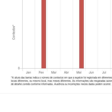
*A altura das barras indica o número de
contextos
em que a espécie foi registrada em diferen
locais diferentes, ou mesmo local, mas meses diferentes. As informações são resgatadas autom
de detalhe contido conforme informados. Ausência ou incorreções nestes dados podem ocorrer.