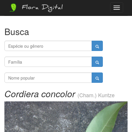
Flora Digital
Menu
Busca
Cordiera concolor
(Cham.) Kuntze