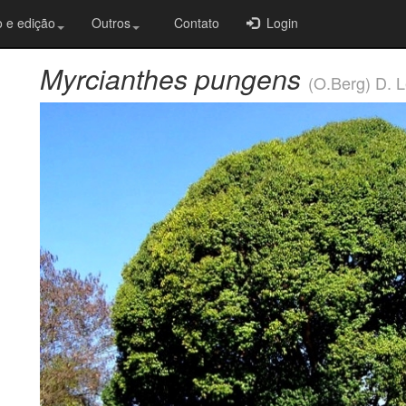
 e edição
Outros
Contato
Login
Myrcianthes pungens
(O.Berg) D. 