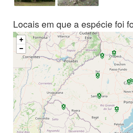
Locais em que a espécie foi f
+
−