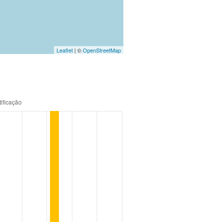
Leaflet
| ©
OpenStreetMap