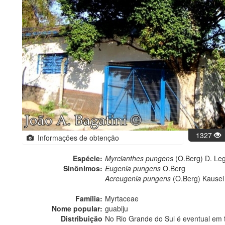
1327
Informações de obtenção
Espécie:
Myrcianthes pungens
(O.Berg) D. Le
Sinônimos:
Eugenia pungens
O.Berg
Acreugenia pungens
(O.Berg) Kausel
Família:
Myrtaceae
Nome popular:
guabiju
Distribuição
No Rio Grande do Sul é eventual em t