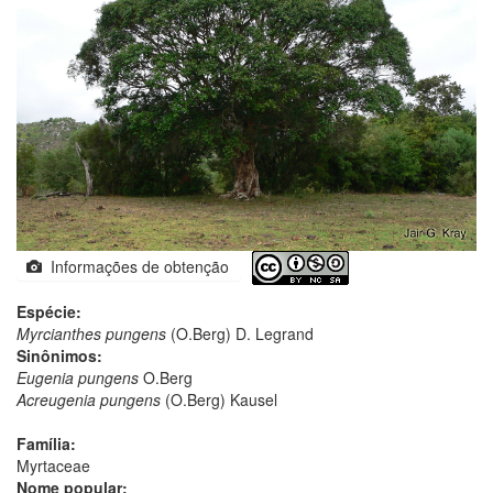
Informações de obtenção
Espécie:
Myrcianthes pungens
(O.Berg) D. Legrand
Sinônimos:
Eugenia pungens
O.Berg
Acreugenia pungens
(O.Berg) Kausel
Família:
Myrtaceae
Nome popular: