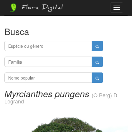
Flora Digital
Menu
Busca
Myrcianthes pungens
(O.Berg) D.
Legrand