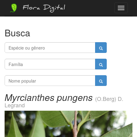
Flora Digital
Menu
Busca
Myrcianthes pungens
(O.Berg) D.
Legrand