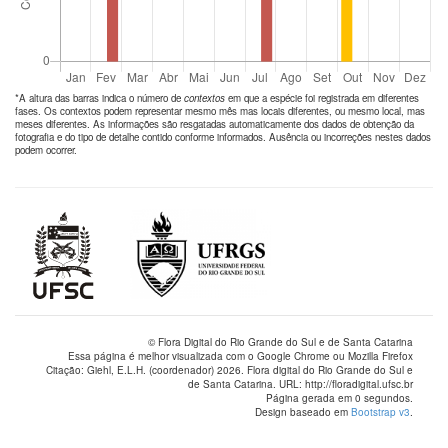
*A altura das barras indica o número de
contextos
em que a espécie foi registrada em diferentes
fases. Os contextos podem representar mesmo mês mas locais diferentes, ou mesmo local, mas
meses diferentes. As informações são resgatadas automaticamente dos dados de obtenção da
fotografia e do tipo de detalhe contido conforme informados. Ausência ou incorreções nestes dados
podem ocorrer.
© Flora Digital do Rio Grande do Sul e de Santa Catarina
Essa página é melhor visualizada com o Google Chrome ou Mozilla Firefox
Citação: Giehl, E.L.H. (coordenador) 2026. Flora digital do Rio Grande do Sul e
de Santa Catarina. URL: http://floradigital.ufsc.br
Página gerada em 0 segundos.
Design baseado em
Bootstrap v3
.