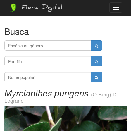
Flora Digital
Menu
Busca
Myrcianthes pungens
(O.Berg) D.
Legrand