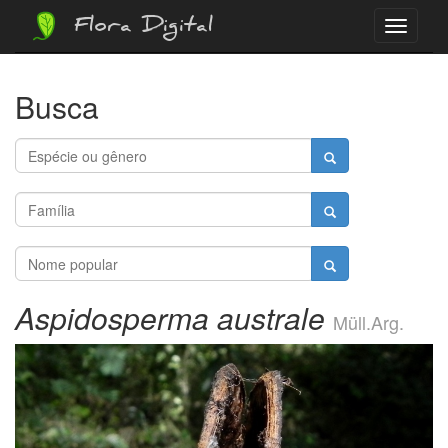
Flora Digital
Menu
Busca
Aspidosperma australe
Müll.Arg.