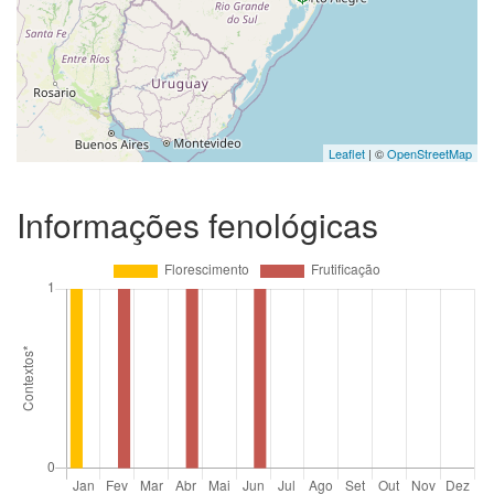
Leaflet
| ©
OpenStreetMap
Informações fenológicas