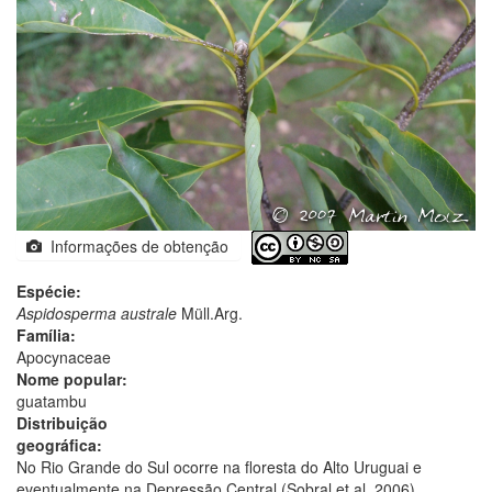
Informações de obtenção
Espécie:
Aspidosperma australe
Müll.Arg.
Família:
Apocynaceae
Nome popular:
guatambu
Distribuição
geográfica:
No Rio Grande do Sul ocorre na floresta do Alto Uruguai e
eventualmente na Depressão Central (Sobral et al. 2006).