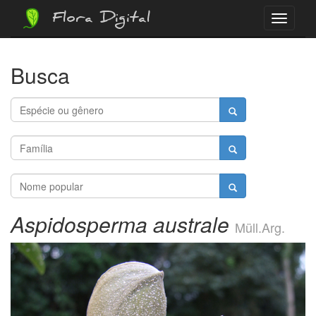
Flora Digital
Menu
Busca
Aspidosperma australe
Müll.Arg.