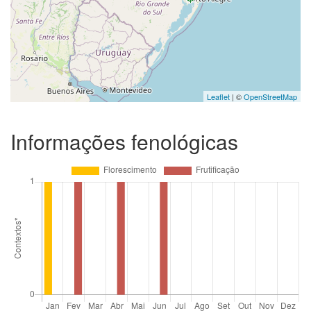
Leaflet
| ©
OpenStreetMap
Informações fenológicas