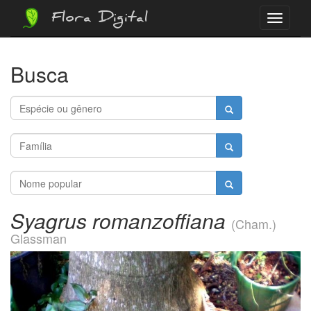
Flora Digital
Menu
Busca
Syagrus romanzoffiana
(Cham.)
Glassman