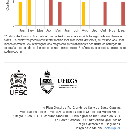
*A altura das barras indica o número de
contextos
em que a espécie foi registrada em diferentes
fases. Os contextos podem representar mesmo mês mas locais diferentes, ou mesmo local, mas
meses diferentes. As informações são resgatadas automaticamente dos dados de obtenção da
fotografia e do tipo de detalhe contido conforme informados. Ausência ou incorreções nestes dados
podem ocorrer.
© Flora Digital do Rio Grande do Sul e de Santa Catarina
Essa página é melhor visualizada com o Google Chrome ou Mozilla Firefox
Citação: Giehl, E.L.H. (coordenador) 2026. Flora digital do Rio Grande do Sul e
de Santa Catarina. URL: http://floradigital.ufsc.br
Página gerada em 0 segundos.
Design baseado em
Bootstrap v3
.