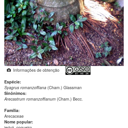
Informações de obtenção
Espécie:
Syagrus romanzoffiana
(Cham.) Glassman
Sinônimos:
Arecastrum romanzoffianum
(Cham.) Becc.
Família:
Arecaceae
Nome popular:
jerivá, coqueiro