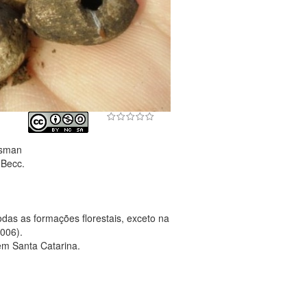
ssman
Becc.
as as formações florestais, exceto na
2006).
em Santa Catarina.