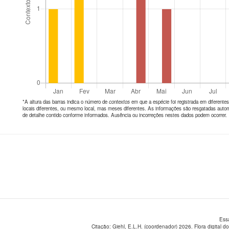
*A altura das barras indica o número de
contextos
em que a espécie foi registrada em diferen
locais diferentes, ou mesmo local, mas meses diferentes. As informações são resgatadas autom
de detalhe contido conforme informados. Ausência ou incorreções nestes dados podem ocorrer.
Ess
Citação: Giehl, E.L.H. (coordenador) 2026. Flora digital do