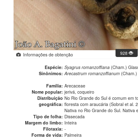
928
Informações de obtenção
Espécie:
Syagrus romanzoffiana
(Cham.) Gla
Sinônimos:
Arecastrum romanzoffianum
(Cham.) 
Família:
Arecaceae
Nome popular:
jerivá, coqueiro
Distribuição
No Rio Grande do Sul é comum em tod
geográfica:
floresta com araucária (Sobral et al. 
Nativa no Rio Grande do Sul. Nativa 
Tipo de folha:
Dissecada
Margem do limbo:
Inteira
Filotaxia:
-
Forma de vida:
Palmeira