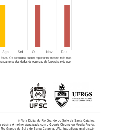
tes fases. Os contextos podem representar mesmo mês mas
aticamente dos dados de obtenção da fotografia e do tipo
© Flora Digital do Rio Grande do Sul e de Santa Catarina
a página é melhor visualizada com o Google Chrome ou Mozilla Firefox
 Rio Grande do Sul e de Santa Catarina. URL: http://floradigital.ufsc.br