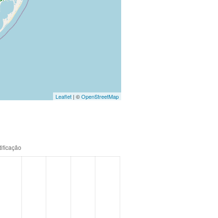
Leaflet
| ©
OpenStreetMap