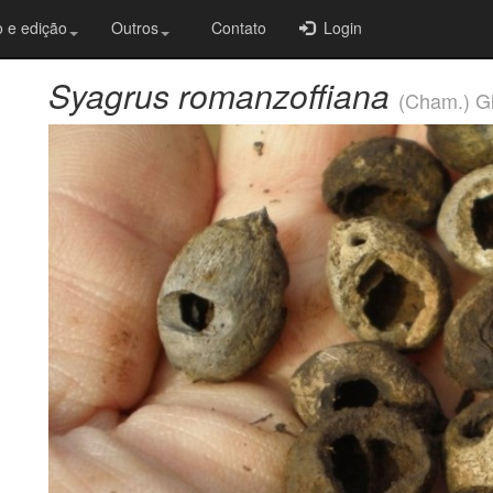
 e edição
Outros
Contato
Login
Syagrus romanzoffiana
(Cham.) G