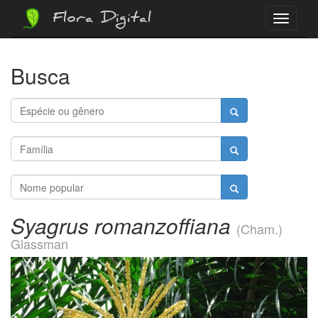
Flora Digital
Menu
Busca
Syagrus romanzoffiana
(Cham.)
Glassman