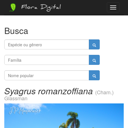
Flora Digital
Menu
Busca
Syagrus romanzoffiana
(Cham.)
Glassman