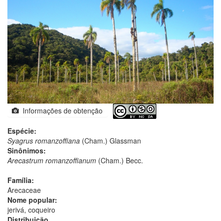
Informações de obtenção
Espécie:
Syagrus romanzoffiana
(Cham.) Glassman
Sinônimos:
Arecastrum romanzoffianum
(Cham.) Becc.
Família:
Arecaceae
Nome popular:
jerivá, coqueiro
Distribuição