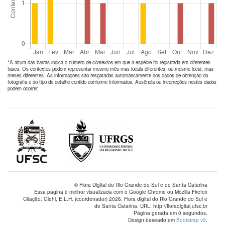
*A altura das barras indica o número de
contextos
em que a espécie foi registrada em diferentes
fases. Os contextos podem representar mesmo mês mas locais diferentes, ou mesmo local, mas
meses diferentes. As informações são resgatadas automaticamente dos dados de obtenção da
fotografia e do tipo de detalhe contido conforme informados. Ausência ou incorreções nestes dados
podem ocorrer.
© Flora Digital do Rio Grande do Sul e de Santa Catarina
Essa página é melhor visualizada com o Google Chrome ou Mozilla Firefox
Citação: Giehl, E.L.H. (coordenador) 2026. Flora digital do Rio Grande do Sul e
de Santa Catarina. URL: http://floradigital.ufsc.br
Página gerada em 0 segundos.
Design baseado em
Bootstrap v3
.