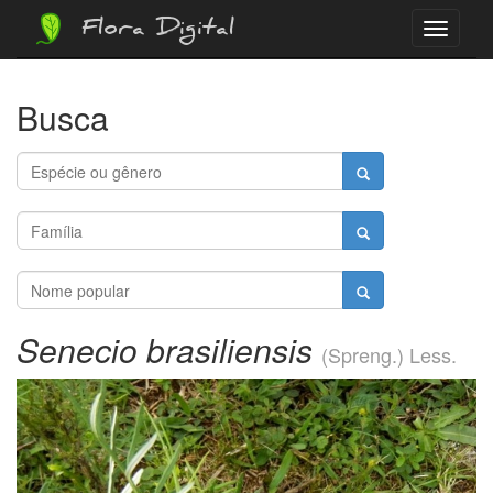
Flora Digital
Menu
Busca
Senecio brasiliensis
(Spreng.) Less.