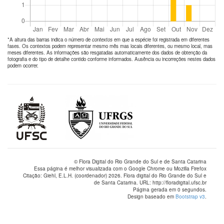
*A altura das barras indica o número de
contextos
em que a espécie foi registrada em diferentes
fases. Os contextos podem representar mesmo mês mas locais diferentes, ou mesmo local, mas
meses diferentes. As informações são resgatadas automaticamente dos dados de obtenção da
fotografia e do tipo de detalhe contido conforme informados. Ausência ou incorreções nestes dados
podem ocorrer.
© Flora Digital do Rio Grande do Sul e de Santa Catarina
Essa página é melhor visualizada com o Google Chrome ou Mozilla Firefox
Citação: Giehl, E.L.H. (coordenador) 2026. Flora digital do Rio Grande do Sul e
de Santa Catarina. URL: http://floradigital.ufsc.br
Página gerada em 0 segundos.
Design baseado em
Bootstrap v3
.