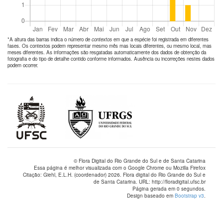
*A altura das barras indica o número de
contextos
em que a espécie foi registrada em diferentes
fases. Os contextos podem representar mesmo mês mas locais diferentes, ou mesmo local, mas
meses diferentes. As informações são resgatadas automaticamente dos dados de obtenção da
fotografia e do tipo de detalhe contido conforme informados. Ausência ou incorreções nestes dados
podem ocorrer.
© Flora Digital do Rio Grande do Sul e de Santa Catarina
Essa página é melhor visualizada com o Google Chrome ou Mozilla Firefox
Citação: Giehl, E.L.H. (coordenador) 2026. Flora digital do Rio Grande do Sul e
de Santa Catarina. URL: http://floradigital.ufsc.br
Página gerada em 0 segundos.
Design baseado em
Bootstrap v3
.