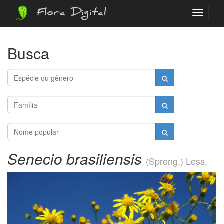
Flora Digital
Menu
Busca
Senecio brasiliensis
(Spreng.) Less.