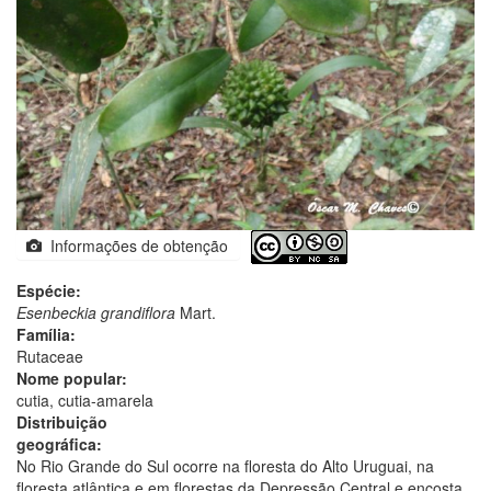
Informações de obtenção
Espécie:
Esenbeckia grandiflora
Mart.
Família:
Rutaceae
Nome popular:
cutia, cutia-amarela
Distribuição
geográfica:
No Rio Grande do Sul ocorre na floresta do Alto Uruguai, na
floresta atlântica e em florestas da Depressão Central e encosta