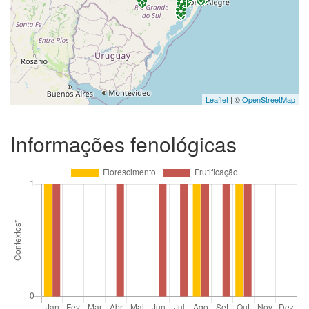
Leaflet
| ©
OpenStreetMap
Informações fenológicas