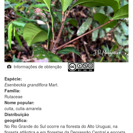
Informações de obtenção
Espécie:
Esenbeckia grandiflora
Mart.
Família:
Rutaceae
Nome popular:
cutia, cutia-amarela
Distribuição
geográfica:
No Rio Grande do Sul ocorre na floresta do Alto Uruguai, na
floresta atlântica e em florestas da Depressão Central e encosta