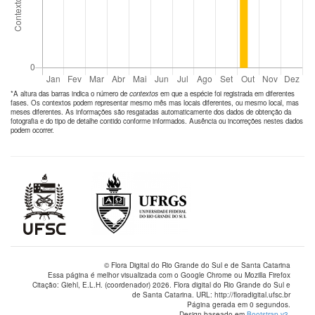
*A altura das barras indica o número de
contextos
em que a espécie foi registrada em diferentes
fases. Os contextos podem representar mesmo mês mas locais diferentes, ou mesmo local, mas
meses diferentes. As informações são resgatadas automaticamente dos dados de obtenção da
fotografia e do tipo de detalhe contido conforme informados. Ausência ou incorreções nestes dados
podem ocorrer.
© Flora Digital do Rio Grande do Sul e de Santa Catarina
Essa página é melhor visualizada com o Google Chrome ou Mozilla Firefox
Citação: Giehl, E.L.H. (coordenador) 2026. Flora digital do Rio Grande do Sul e
de Santa Catarina. URL: http://floradigital.ufsc.br
Página gerada em 0 segundos.
Design baseado em
Bootstrap v3
.