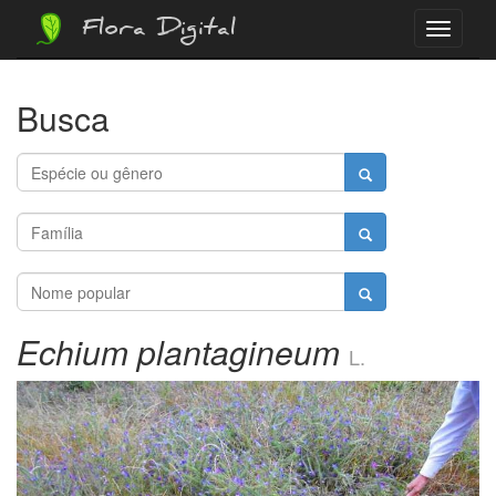
Flora Digital
Menu
Busca
Echium plantagineum
L.