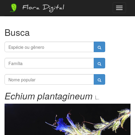
Flora Digital
Menu
Busca
Echium plantagineum
L.