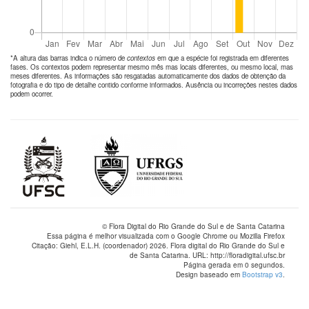
*A altura das barras indica o número de
contextos
em que a espécie foi registrada em diferentes
fases. Os contextos podem representar mesmo mês mas locais diferentes, ou mesmo local, mas
meses diferentes. As informações são resgatadas automaticamente dos dados de obtenção da
fotografia e do tipo de detalhe contido conforme informados. Ausência ou incorreções nestes dados
podem ocorrer.
© Flora Digital do Rio Grande do Sul e de Santa Catarina
Essa página é melhor visualizada com o Google Chrome ou Mozilla Firefox
Citação: Giehl, E.L.H. (coordenador) 2026. Flora digital do Rio Grande do Sul e
de Santa Catarina. URL: http://floradigital.ufsc.br
Página gerada em 0 segundos.
Design baseado em
Bootstrap v3
.