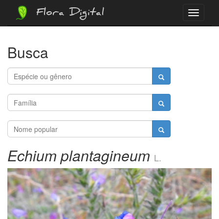
Flora Digital
Menu
Busca
Echium plantagineum
L.