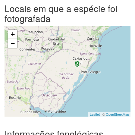
Locais em que a espécie foi
fotografada
+
−
Leaflet
| ©
OpenStreetMap
Informações fenológicas