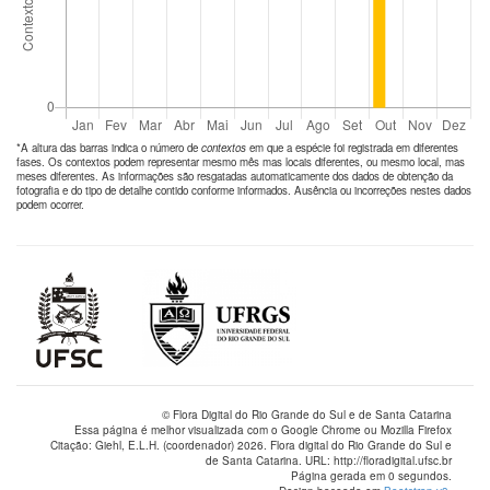
*A altura das barras indica o número de
contextos
em que a espécie foi registrada em diferentes
fases. Os contextos podem representar mesmo mês mas locais diferentes, ou mesmo local, mas
meses diferentes. As informações são resgatadas automaticamente dos dados de obtenção da
fotografia e do tipo de detalhe contido conforme informados. Ausência ou incorreções nestes dados
podem ocorrer.
© Flora Digital do Rio Grande do Sul e de Santa Catarina
Essa página é melhor visualizada com o Google Chrome ou Mozilla Firefox
Citação: Giehl, E.L.H. (coordenador) 2026. Flora digital do Rio Grande do Sul e
de Santa Catarina. URL: http://floradigital.ufsc.br
Página gerada em 0 segundos.