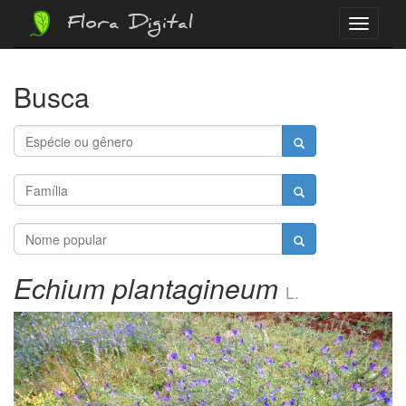
Flora Digital
Menu
Busca
Echium plantagineum
L.