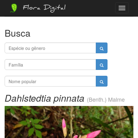
Flora Digital
Menu
Busca
Dahlstedtia pinnata
(Benth.) Malme