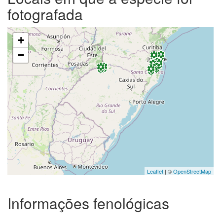
fotografada
+
−
Leaflet
| ©
OpenStreetMap
Informações fenológicas