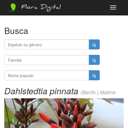
Flora Digital
Menu
Busca
Dahlstedtia pinnata
(Benth.) Malme