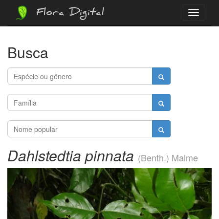
Flora Digital
Menu
Busca
Dahlstedtia pinnata
(Benth.) Malme