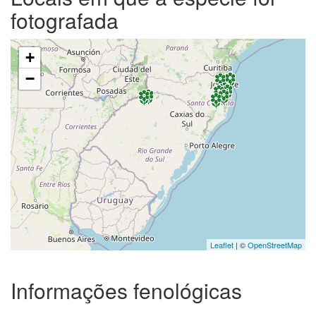
fotografada
+
−
Leaflet
| ©
OpenStreetMap
Informações fenológicas