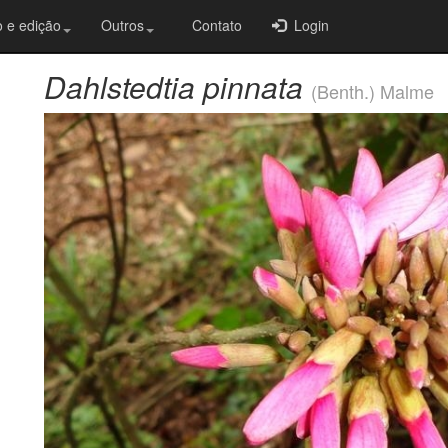
 e edição
Outros
Contato
Login
Dahlstedtia pinnata
(Benth.) Malme