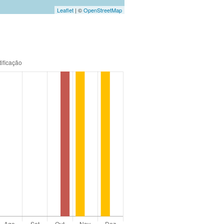
Leaflet
| ©
OpenStreetMap