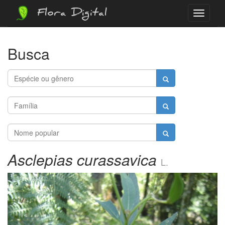
Flora Digital
Menu
Busca
Asclepias curassavica
L.