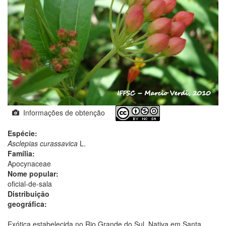
Informações de obtenção
Espécie:
Asclepias curassavica
L.
Família:
Apocynaceae
Nome popular:
oficial-de-sala
Distribuição
geográfica:
Exótica estabelecida no Rio Grande do Sul. Nativa em Santa