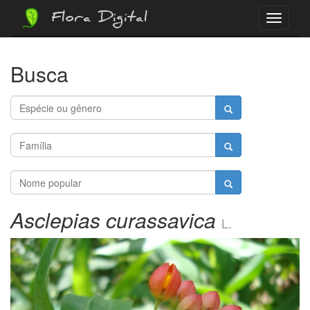
Flora Digital
Menu
Busca
Asclepias curassavica
L.