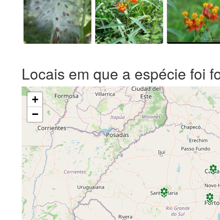
Locais em que a espécie foi f
+
−