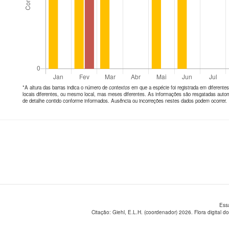
*A altura das barras indica o número de
contextos
em que a espécie foi registrada em diferen
locais diferentes, ou mesmo local, mas meses diferentes. As informações são resgatadas autom
de detalhe contido conforme informados. Ausência ou incorreções nestes dados podem ocorrer.
Ess
Citação: Giehl, E.L.H. (coordenador) 2026. Flora digital do