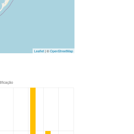
Leaflet
| ©
OpenStreetMap