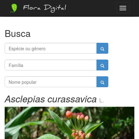
Flora Digital
Menu
Busca
Asclepias curassavica
L.