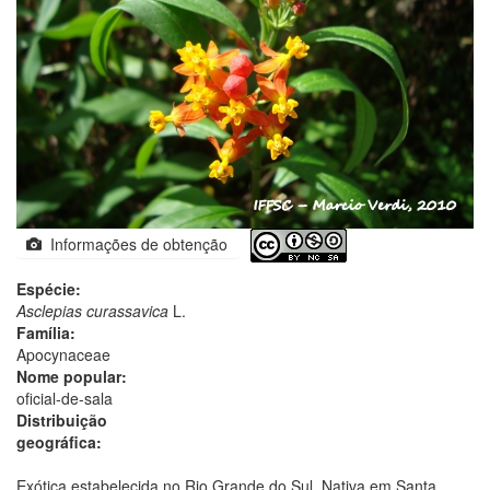
Informações de obtenção
Espécie:
Asclepias curassavica
L.
Família:
Apocynaceae
Nome popular:
oficial-de-sala
Distribuição
geográfica:
Exótica estabelecida no Rio Grande do Sul. Nativa em Santa