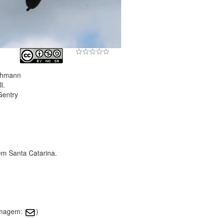
ohmann
l.
Gentry
em Santa Catarina.
 imagem:
)