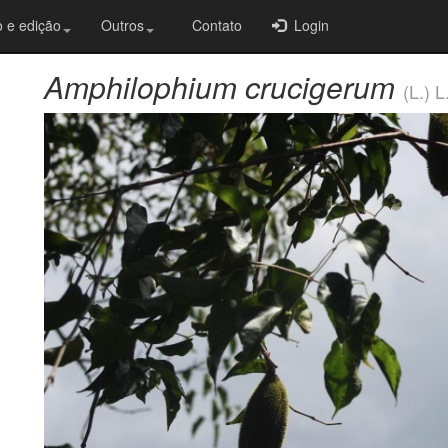
 e edição
Outros
Contato
Login
Amphilophium crucigerum
(L.) 