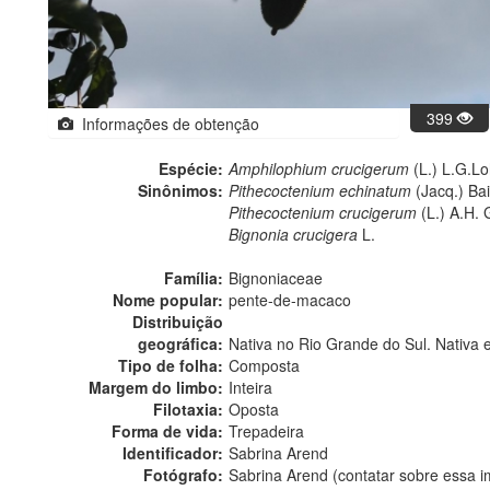
399
Informações de obtenção
Espécie:
Amphilophium crucigerum
(L.) L.G.L
Sinônimos:
Pithecoctenium echinatum
(Jacq.) Bail
Pithecoctenium crucigerum
(L.) A.H. 
Bignonia crucigera
L.
Família:
Bignoniaceae
Nome popular:
pente-de-macaco
Distribuição
geográfica:
Nativa no Rio Grande do Sul. Nativa 
Tipo de folha:
Composta
Margem do limbo:
Inteira
Filotaxia:
Oposta
Forma de vida:
Trepadeira
Identificador:
Sabrina Arend
Fotógrafo:
Sabrina Arend (contatar sobre essa