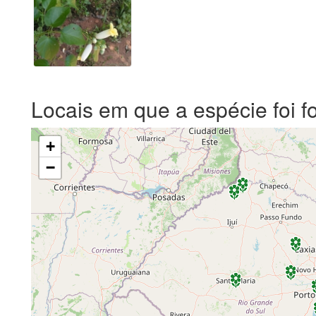
Locais em que a espécie foi f
+
−