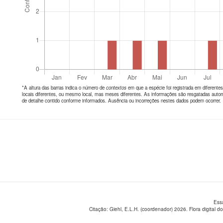
*A altura das barras indica o número de
contextos
em que a espécie foi registrada em diferen
locais diferentes, ou mesmo local, mas meses diferentes. As informações são resgatadas autom
de detalhe contido conforme informados. Ausência ou incorreções nestes dados podem ocorrer.
Ess
Citação: Giehl, E.L.H. (coordenador) 2026. Flora digital do