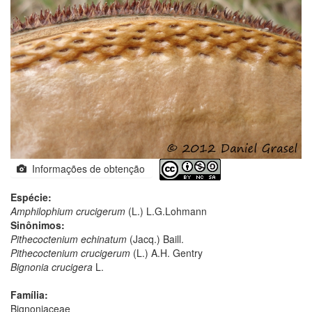
Informações de obtenção
Espécie:
Amphilophium crucigerum
(L.) L.G.Lohmann
Sinônimos:
Pithecoctenium echinatum
(Jacq.) Baill.
Pithecoctenium crucigerum
(L.) A.H. Gentry
Bignonia crucigera
L.
Família:
Bignoniaceae