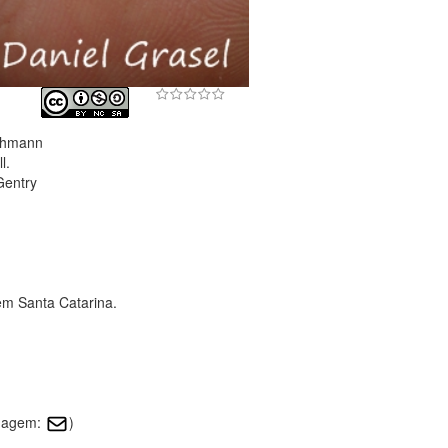
ohmann
l.
Gentry
em Santa Catarina.
imagem:
)