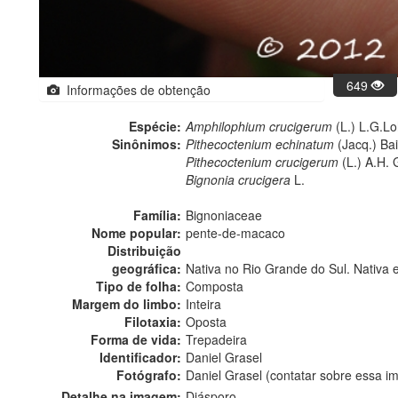
649
Informações de obtenção
Espécie:
Amphilophium crucigerum
(L.) L.G.L
Sinônimos:
Pithecoctenium echinatum
(Jacq.) Bail
Pithecoctenium crucigerum
(L.) A.H. 
Bignonia crucigera
L.
Família:
Bignoniaceae
Nome popular:
pente-de-macaco
Distribuição
geográfica:
Nativa no Rio Grande do Sul. Nativa 
Tipo de folha:
Composta
Margem do limbo:
Inteira
Filotaxia:
Oposta
Forma de vida:
Trepadeira
Identificador:
Daniel Grasel
Fotógrafo:
Daniel Grasel (contatar sobre essa 
Detalhe na imagem:
Diásporo