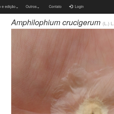
 e edição
Outros
Contato
Login
Amphilophium crucigerum
(L.) 