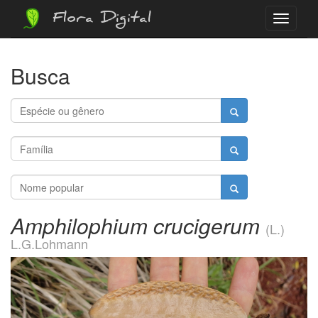
Flora Digital
Menu
Busca
Amphilophium crucigerum
(L.)
L.G.Lohmann