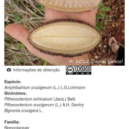
Informações de obtenção
Espécie:
Amphilophium crucigerum
(L.) L.G.Lohmann
Sinônimos:
Pithecoctenium echinatum
(Jacq.) Baill.
Pithecoctenium crucigerum
(L.) A.H. Gentry
Bignonia crucigera
L.
Família:
Bignoniaceae