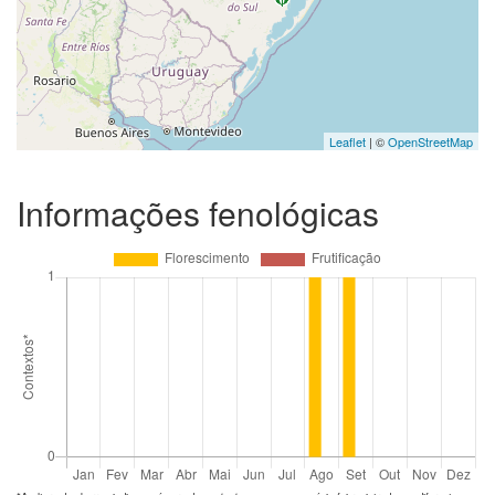
Leaflet
| ©
OpenStreetMap
Informações fenológicas