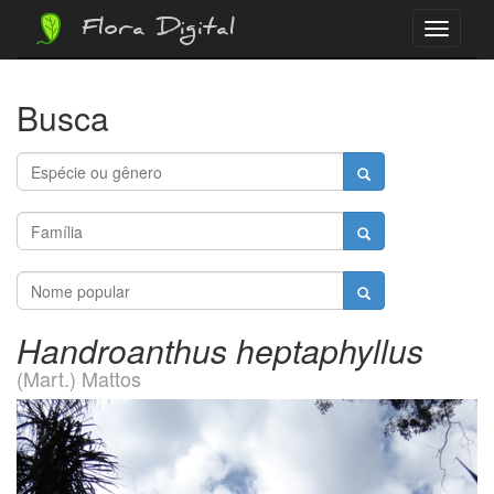
Flora Digital
Menu
Busca
Handroanthus heptaphyllus
(Mart.) Mattos