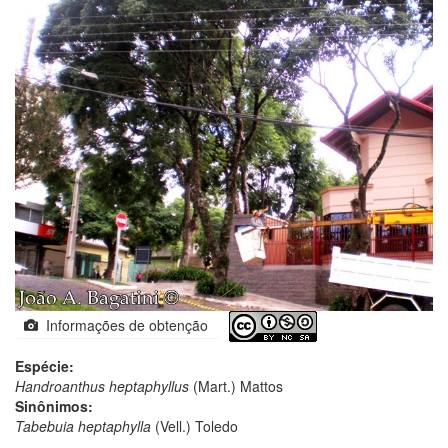
Informações de obtenção
Espécie:
Handroanthus heptaphyllus
(Mart.) Mattos
Sinônimos:
Tabebuia heptaphylla
(Vell.) Toledo