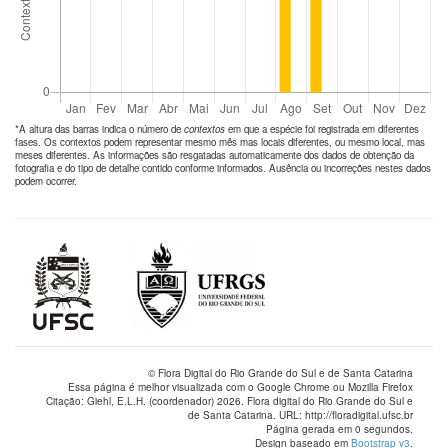
*A altura das barras indica o número de
contextos
em que a espécie foi registrada em diferentes
fases. Os contextos podem representar mesmo mês mas locais diferentes, ou mesmo local, mas
meses diferentes. As informações são resgatadas automaticamente dos dados de obtenção da
fotografia e do tipo de detalhe contido conforme informados. Ausência ou incorreções nestes dados
podem ocorrer.
© Flora Digital do Rio Grande do Sul e de Santa Catarina
Essa página é melhor visualizada com o Google Chrome ou Mozilla Firefox
Citação: Giehl, E.L.H. (coordenador) 2026. Flora digital do Rio Grande do Sul e
de Santa Catarina. URL: http://floradigital.ufsc.br
Página gerada em 0 segundos.
Design baseado em
Bootstrap v3
.