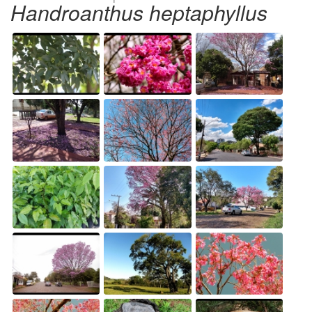
Handroanthus heptaphyllus