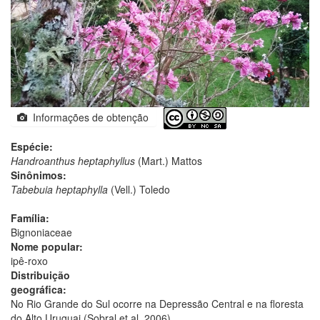
Informações de obtenção
Espécie:
Handroanthus heptaphyllus
(Mart.) Mattos
Sinônimos:
Tabebuia heptaphylla
(Vell.) Toledo
Família:
Bignoniaceae
Nome popular:
ipê-roxo
Distribuição
geográfica:
No Rio Grande do Sul ocorre na Depressão Central e na floresta
do Alto Uruguai (Sobral et al. 2006).