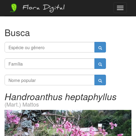
Flora Digital
Menu
Busca
Handroanthus heptaphyllus
(Mart.) Mattos