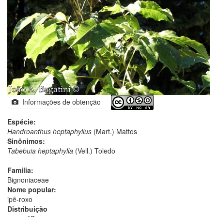
Informações de obtenção
Espécie:
Handroanthus heptaphyllus
(Mart.) Mattos
Sinônimos:
Tabebuia heptaphylla
(Vell.) Toledo
Família:
Bignoniaceae
Nome popular:
ipê-roxo
Distribuição