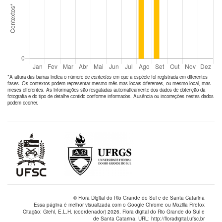
*A altura das barras indica o número de
contextos
em que a espécie foi registrada em diferentes
fases. Os contextos podem representar mesmo mês mas locais diferentes, ou mesmo local, mas
meses diferentes. As informações são resgatadas automaticamente dos dados de obtenção da
fotografia e do tipo de detalhe contido conforme informados. Ausência ou incorreções nestes dados
podem ocorrer.
© Flora Digital do Rio Grande do Sul e de Santa Catarina
Essa página é melhor visualizada com o Google Chrome ou Mozilla Firefox
Citação: Giehl, E.L.H. (coordenador) 2026. Flora digital do Rio Grande do Sul e
de Santa Catarina. URL: http://floradigital.ufsc.br