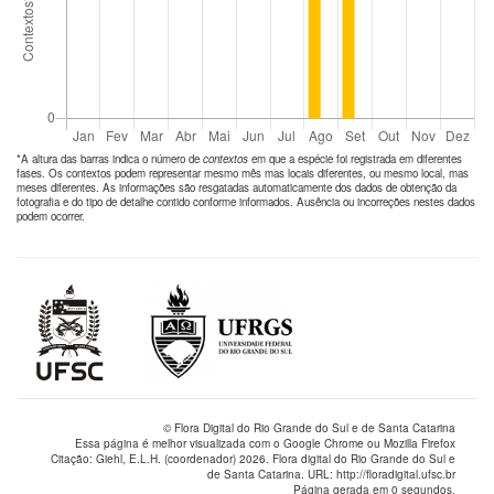
*A altura das barras indica o número de
contextos
em que a espécie foi registrada em diferentes
fases. Os contextos podem representar mesmo mês mas locais diferentes, ou mesmo local, mas
meses diferentes. As informações são resgatadas automaticamente dos dados de obtenção da
fotografia e do tipo de detalhe contido conforme informados. Ausência ou incorreções nestes dados
podem ocorrer.
© Flora Digital do Rio Grande do Sul e de Santa Catarina
Essa página é melhor visualizada com o Google Chrome ou Mozilla Firefox
Citação: Giehl, E.L.H. (coordenador) 2026. Flora digital do Rio Grande do Sul e
de Santa Catarina. URL: http://floradigital.ufsc.br
Página gerada em 0 segundos.