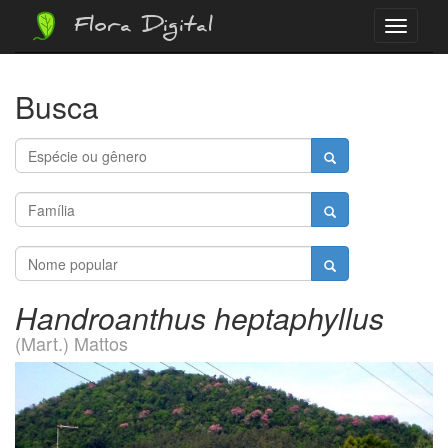
Flora Digital
Menu
Busca
Handroanthus heptaphyllus
(Mart.) Mattos