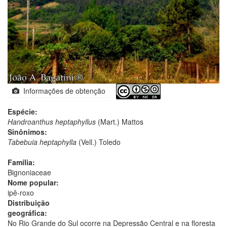
Informações de obtenção
Espécie:
Handroanthus heptaphyllus
(Mart.) Mattos
Sinônimos:
Tabebuia heptaphylla
(Vell.) Toledo
Família:
Bignoniaceae
Nome popular:
ipê-roxo
Distribuição
geográfica:
No Rio Grande do Sul ocorre na Depressão Central e na floresta