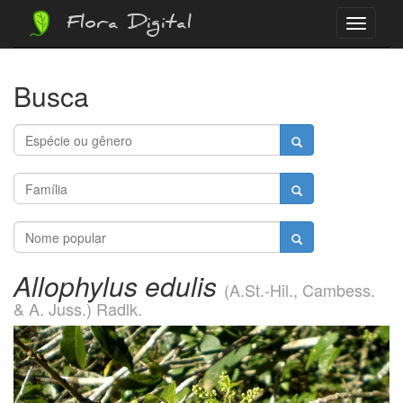
Flora Digital
Menu
Busca
Allophylus edulis
(A.St.-Hil., Cambess.
& A. Juss.) Radlk.