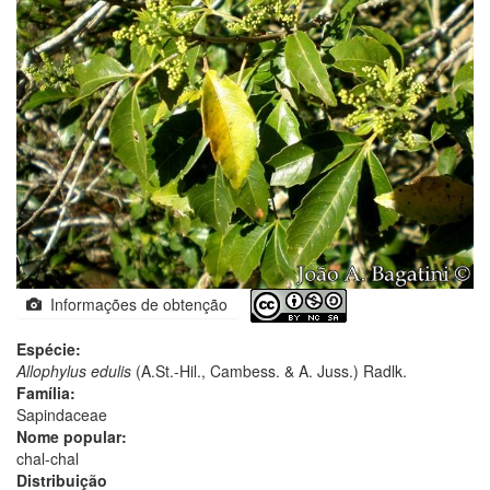
Informações de obtenção
Espécie:
Allophylus edulis
(A.St.-Hil., Cambess. & A. Juss.) Radlk.
Família:
Sapindaceae
Nome popular:
chal-chal
Distribuição