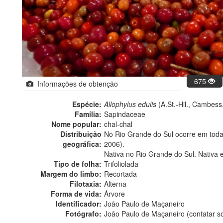
675
Informações de obtenção
Espécie:
Allophylus edulis
(A.St.-Hil., Cambess.
Família:
Sapindaceae
Nome popular:
chal-chal
Distribuição
No Rio Grande do Sul ocorre em todas 
geográfica:
2006).
Nativa no Rio Grande do Sul. Nativa 
Tipo de folha:
Trifoliolada
Margem do limbo:
Recortada
Filotaxia:
Alterna
Forma de vida:
Árvore
Identificador:
João Paulo de Maçaneiro
Fotógrafo:
João Paulo de Maçaneiro (contatar 