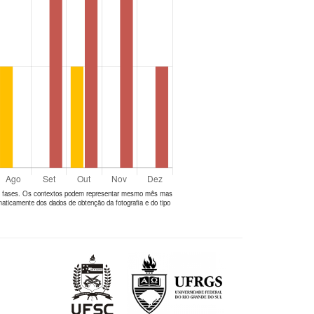
tes fases. Os contextos podem representar mesmo mês mas
aticamente dos dados de obtenção da fotografia e do tipo