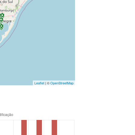
Leaflet
| ©
OpenStreetMap