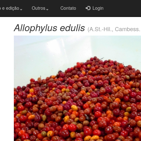
 e edição
Outros
Contato
Login
Allophylus edulis
(A.St.-Hil., Cambess.