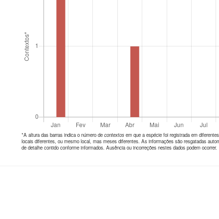
*A altura das barras indica o número de
contextos
em que a espécie foi registrada em diferen
locais diferentes, ou mesmo local, mas meses diferentes. As informações são resgatadas autom
de detalhe contido conforme informados. Ausência ou incorreções nestes dados podem ocorrer.