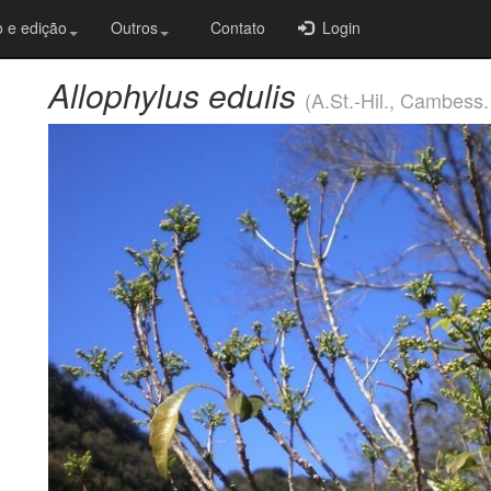
 e edição
Outros
Contato
Login
Allophylus edulis
(A.St.-Hil., Cambess.