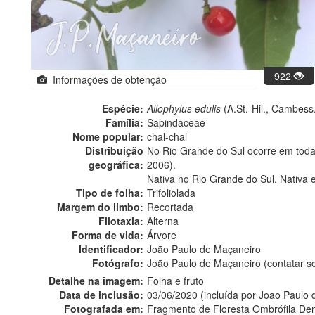
922
Informações de obtenção
Espécie:
Allophylus edulis
(A.St.-Hil., Cambess.
Família:
Sapindaceae
Nome popular:
chal-chal
Distribuição
No Rio Grande do Sul ocorre em todas 
geográfica:
2006).
Nativa no Rio Grande do Sul. Nativa 
Tipo de folha:
Trifoliolada
Margem do limbo:
Recortada
Filotaxia:
Alterna
Forma de vida:
Árvore
Identificador:
João Paulo de Maçaneiro
Fotógrafo:
João Paulo de Maçaneiro (contatar 
Detalhe na imagem:
Folha e fruto
Data de inclusão:
03/06/2020 (incluída por Joao Paulo
Fotografada em:
Fragmento de Floresta Ombrófila Dens