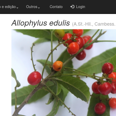
 e edição
Outros
Contato
Login
Allophylus edulis
(A.St.-Hil., Cambess.