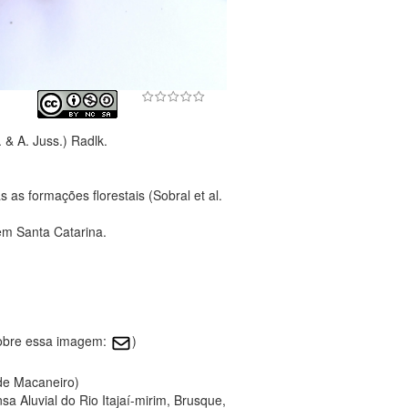
 & A. Juss.) Radlk.
as formações florestais (Sobral et al.
em Santa Catarina.
sobre essa imagem:
)
 de Macaneiro)
a Aluvial do Rio Itajaí-mirim, Brusque,