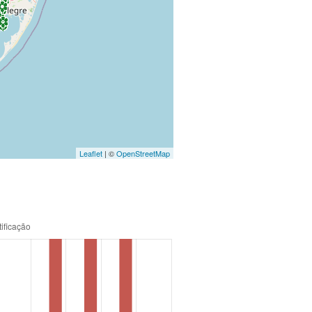
Leaflet
| ©
OpenStreetMap