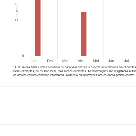
*A altura das barras indica o número de
contextos
em que a espécie foi registrada em diferen
locais diferentes, ou mesmo local, mas meses diferentes. As informações são resgatadas autom
de detalhe contido conforme informados. Ausência ou incorreções nestes dados podem ocorrer.