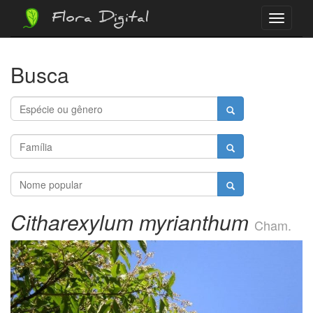
Flora Digital
Menu
Busca
Citharexylum myrianthum
Cham.