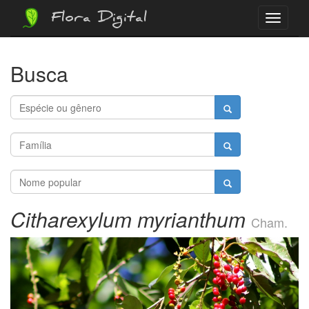
Flora Digital
Menu
Busca
Citharexylum myrianthum
Cham.