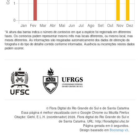
*A altura das barras indica o número de
contextos
em que a espécie foi registrada em diferentes
fases. Os contextos podem representar mesmo mês mas locais diferentes, ou mesmo local, mas
meses diferentes. As informações são resgatadas automaticamente dos dados de obtenção da
fotografia e do tipo de detalhe contido conforme informados. Ausência ou incorreções nestes dados
podem ocorrer.
© Flora Digital do Rio Grande do Sul e de Santa Catarina
Essa página é melhor visualizada com o Google Chrome ou Mozilla Firefox
Citação: Giehl, E.L.H. (coordenador) 2026. Flora digital do Rio Grande do Sul e
de Santa Catarina. URL: http://floradigital.ufsc.br
Página gerada em 0 segundos.
Design baseado em
Bootstrap v3
.