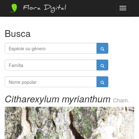
Flora Digital
Menu
Busca
Citharexylum myrianthum
Cham.